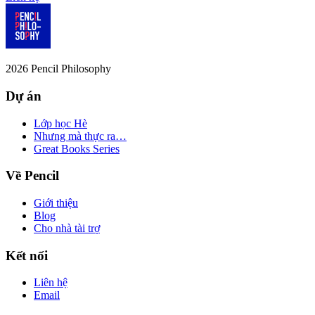
2026
Pencil Philosophy
Dự án
Lớp học Hè
Nhưng mà thực ra…
Great Books Series
Về Pencil
Giới thiệu
Blog
Cho nhà tài trợ
Kết nối
Liên hệ
Email