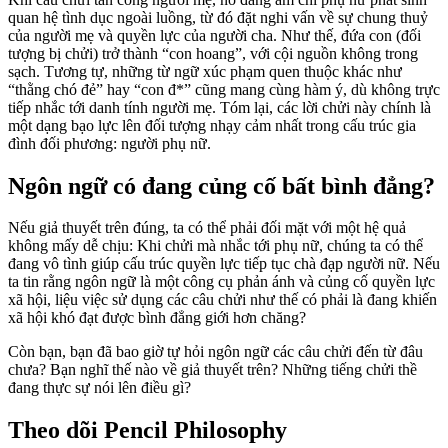
quan hệ tình dục ngoài luồng, từ đó đặt nghi vấn về sự chung thuỷ
của người mẹ và quyền lực của người cha. Như thế, đứa con (đối
tượng bị chửi) trở thành “con hoang”, với cội nguồn không trong
sạch. Tương tự, những từ ngữ xúc phạm quen thuộc khác như
“thằng chó đẻ” hay “con đ
*
” cũng mang cùng hàm ý, dù không trực
tiếp nhắc tới danh tính người mẹ. Tóm lại, các lời chửi này chính là
một dạng bạo lực lên đối tượng nhạy cảm nhất trong cấu trúc gia
đình đối phương: người phụ nữ.
Ngôn ngữ có đang củng cố bất bình đẳng?
Nếu giả thuyết trên đúng, ta có thể phải đối mặt với một hệ quả
không mấy dễ chịu: Khi chửi mà nhắc tới phụ nữ, chúng ta có thể
đang vô tình giúp cấu trúc quyền lực tiếp tục chà đạp người nữ. Nếu
ta tin rằng ngôn ngữ là một công cụ phản ánh và củng cố quyền lực
xã hội, liệu việc sử dụng các câu chửi như thế có phải là đang khiến
xã hội khó đạt được bình đẳng giới hơn chăng?
Còn bạn, bạn đã bao giờ tự hỏi ngôn ngữ các câu chửi đến từ đâu
chưa? Bạn nghĩ thế nào về giả thuyết trên? Những tiếng chửi thề
đang thực sự nói lên điều gì?
Theo dõi Pencil Philosophy