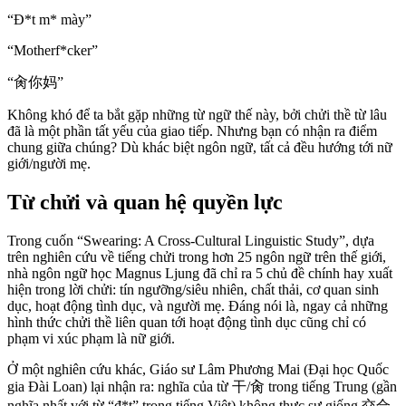
“Đ
*
t m
*
mày”
“Motherf
*
cker”
“肏你妈”
Không khó để ta bắt gặp những từ ngữ thế này, bởi chửi thề từ lâu
đã là một phần tất yếu của giao tiếp. Nhưng bạn có nhận ra điểm
chung giữa chúng? Dù khác biệt ngôn ngữ, tất cả đều hướng tới nữ
giới/người mẹ.
Từ chửi và quan hệ quyền lực
Trong cuốn “Swearing: A Cross-Cultural Linguistic Study”, dựa
trên nghiên cứu về tiếng chửi trong hơn 25 ngôn ngữ trên thế giới,
nhà ngôn ngữ học Magnus Ljung đã chỉ ra 5 chủ đề chính hay xuất
hiện trong lời chửi: tín ngưỡng/siêu nhiên, chất thải, cơ quan sinh
dục, hoạt động tình dục, và người mẹ. Đáng nói là, ngay cả những
hình thức chửi thề liên quan tới hoạt động tình dục cũng chỉ có
phạm vi xúc phạm là nữ giới.
Ở một nghiên cứu khác, Giáo sư Lâm Phương Mai (Đại học Quốc
gia Đài Loan) lại nhận ra: nghĩa của từ 干/肏 trong tiếng Trung (gần
nghĩa nhất với từ “đ
*
t” trong tiếng Việt) không thực sự giống 交合