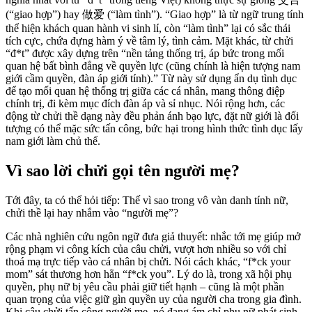
(“giao hợp”) hay 做爱 (“làm tình”). “Giao hợp” là từ ngữ trung tính
thể hiện khách quan hành vi sinh lí, còn “làm tình” lại có sắc thái
tích cực, chứa đựng hàm ý về tâm lý, tình cảm. Mặt khác, từ chửi
“đ
*
t” được xây dựng trên “nền tảng thống trị, áp bức trong mối
quan hệ bất bình đẳng về quyền lực (cũng chính là hiện tượng nam
giới cầm quyền, đàn áp giới tính).” Từ này sử dụng ẩn dụ tình dục
để tạo mối quan hệ thống trị giữa các cá nhân, mang thông điệp
chính trị, đi kèm mục đích đàn áp và sỉ nhục. Nói rộng hơn, các
động từ chửi thề dạng này đều phản ánh bạo lực, đặt nữ giới là đối
tượng có thể mặc sức tấn công, bức hại trong hình thức tình dục lấy
nam giới làm chủ thể.
Vì sao lời chửi gọi tên người mẹ?
Tới đây, ta có thể hỏi tiếp: Thế vì sao trong vô vàn danh tính nữ,
chửi thề lại hay nhắm vào “người mẹ”?
Các nhà nghiên cứu ngôn ngữ đưa giả thuyết: nhắc tới mẹ giúp mở
rộng phạm vi công kích của câu chửi, vượt hơn nhiều so với chỉ
thoá mạ trực tiếp vào cá nhân bị chửi. Nói cách khác, “f
*
ck your
mom” sát thương hơn hẳn “f
*
ck you”. Lý do là, trong xã hội phụ
quyền, phụ nữ bị yêu cầu phải giữ tiết hạnh – cũng là một phần
quan trọng của việc giữ gìn quyền uy của người cha trong gia đình.
Khi câu chửi tấn công người mẹ, nó đang ám chỉ phụ nữ phát sinh