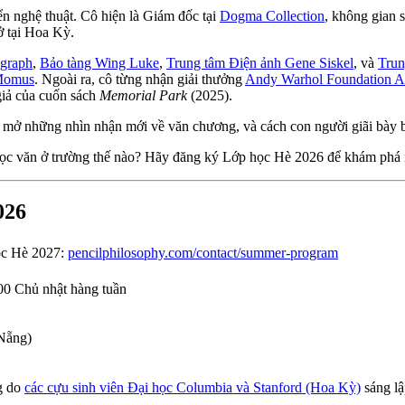
n nghệ thuật. Cô hiện là Giám đốc tại
Dogma Collection
, không gian 
sở tại Hoa Kỳ.
graph
,
Bảo tàng Wing Luke
,
Trung tâm Điện ảnh Gene Siskel
, và
Trun
omus
. Ngoài ra, cô từng nhận giải thưởng
Andy Warhol Foundation Ar
 giả của cuốn sách
Memorial Park
(2025).
mở những nhìn nhận mới về văn chương, và cách con người giãi bày bả
ọc văn ở trường thế nào? Hãy đăng ký Lớp học Hè 2026 để khám phá 
026
ọc Hè 2027:
pencilphilosophy.com/contact/summer-program
:00 Chủ nhật hàng tuần
 Nẵng)
ng do
các cựu sinh viên Đại học Columbia và Stanford (Hoa Kỳ)
sáng lậ