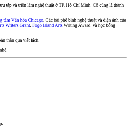
sưu tập và triển lãm nghệ thuật ở TP. Hồ Chí Minh. Cô cũng là thành
g tâm Văn hóa Chicago
. Các bài phê bình nghệ thuật và điện ảnh của
ts Writers Grant
,
Fogo Island Arts
Writing Award, và học bổng
n thân qua viết lách.
nhé.
p.