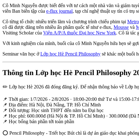
Cô Minh Nguyễn được biết đến với tư cách một nhà văn và giám tuyể
viên Ban biên tập của
e-flux journal
, tạp chí nghệ thuật uy tín có trụ 
Cô từng tổ chức nhiều triển lãm và chương trình chiếu phim tại
Metro
cô đã được đăng trên nhiều ấn phẩm quốc tế như e-flux,
Mousse
và
M
Visiting Scholar của
Viện A/P/A thuộc Đại học New York
. Cô là tác
Với kinh nghiệm của mình, buổi của cô Minh Nguyễn hứa hẹn sẽ gợi 
Seminar văn học ở
Lớp học Hè Pencil Philosophy
sẽ khác một buổi h
Thông tin Lớp học Hè Pencil Philosophy 2
✏️ Lớp học Hè 2026 đã đóng đăng ký. Để nhận thông báo về Lớp h
📌 Thời gian: 1/7/2026 - 2/8/2026 · 18:00-20:00 thứ Tư và 15:00-17
📌 Địa điểm: Hà Nội, Đà Nẵng, TP. Hồ Chí Minh
📌 Đối tượng: Học sinh THPT đến năm ba Đại học
📌 Học phí: 600.000đ (Hà Nội & TP. Hồ Chí Minh) · 300.000đ (Đà
📌 Học bổng bán phần tới toàn phần
⭕️ Pencil Philosophy - Triết học Bút chì là dự án giáo dục khai phó